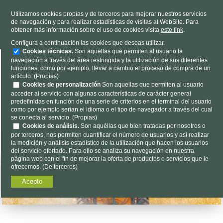
TELÉFONO
985 637 263
Utilizamos cookies propias y de terceros para mejorar nuestros servicios
de navegación y para realizar estadísticas de visitas al WebSite. Para
HORARIO
L-V 9h a 19h S 9h a 13h
obtener más información sobre el uso de cookies visita
este link
.
Dónde estamos
|
Contacto
|
Nosotros
Configura a continuación las cookies que deseas utilizar.
Cookies técnicas.
Son aquellas que permiten al usuario la
navegación a través del área restringida y la utilización de sus diferentes
funciones, como por ejemplo, llevar a cambio el proceso de compra de un
artículo. (Propias)
Cookies de personalización
Son aquellas que permiten al usuario
acceder al servicio con algunas características de carácter general
predefinidas en función de una serie de criterios en el terminal del usuario
Encuéntalo aquí...
como por ejemplo serian el idioma o el tipo de navegador a través del cual
se conecta al servicio. (Propias)
Cookies de análisis.
Son aquéllas que bien tratadas por nosotros o
por terceros, nos permiten cuantificar el número de usuarios y así realizar
la medición y análisis estadístico de la utilización que hacen los usuarios
del servicio ofertado. Para ello se analiza su navegación en nuestra
página web con el fin de mejorar la oferta de productos o servicios que le
ofrecemos. (De terceros)
Acepto