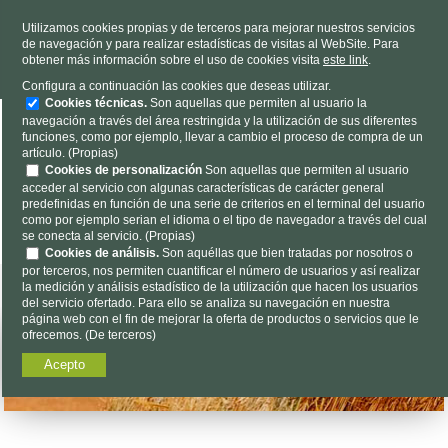
TELÉFONO
985 637 263
Utilizamos cookies propias y de terceros para mejorar nuestros servicios
de navegación y para realizar estadísticas de visitas al WebSite. Para
HORARIO
L-V 9h a 19h S 9h a 13h
obtener más información sobre el uso de cookies visita
este link
.
Dónde estamos
|
Contacto
|
Nosotros
Configura a continuación las cookies que deseas utilizar.
Cookies técnicas.
Son aquellas que permiten al usuario la
navegación a través del área restringida y la utilización de sus diferentes
funciones, como por ejemplo, llevar a cambio el proceso de compra de un
artículo. (Propias)
Cookies de personalización
Son aquellas que permiten al usuario
acceder al servicio con algunas características de carácter general
predefinidas en función de una serie de criterios en el terminal del usuario
Encuéntalo aquí...
como por ejemplo serian el idioma o el tipo de navegador a través del cual
se conecta al servicio. (Propias)
Cookies de análisis.
Son aquéllas que bien tratadas por nosotros o
por terceros, nos permiten cuantificar el número de usuarios y así realizar
la medición y análisis estadístico de la utilización que hacen los usuarios
del servicio ofertado. Para ello se analiza su navegación en nuestra
página web con el fin de mejorar la oferta de productos o servicios que le
ofrecemos. (De terceros)
Acepto