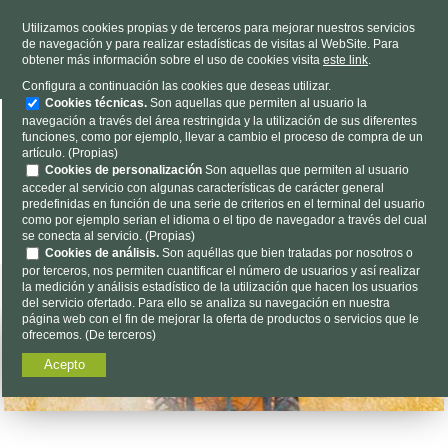
TELÉFONO
985 637 263
Utilizamos cookies propias y de terceros para mejorar nuestros servicios
de navegación y para realizar estadísticas de visitas al WebSite. Para
HORARIO
L-V 9h a 19h S 9h a 13h
obtener más información sobre el uso de cookies visita
este link
.
Dónde estamos
|
Contacto
|
Nosotros
Configura a continuación las cookies que deseas utilizar.
Cookies técnicas.
Son aquellas que permiten al usuario la
navegación a través del área restringida y la utilización de sus diferentes
funciones, como por ejemplo, llevar a cambio el proceso de compra de un
artículo. (Propias)
Cookies de personalización
Son aquellas que permiten al usuario
acceder al servicio con algunas características de carácter general
predefinidas en función de una serie de criterios en el terminal del usuario
Encuéntalo aquí...
como por ejemplo serian el idioma o el tipo de navegador a través del cual
se conecta al servicio. (Propias)
Cookies de análisis.
Son aquéllas que bien tratadas por nosotros o
por terceros, nos permiten cuantificar el número de usuarios y así realizar
la medición y análisis estadístico de la utilización que hacen los usuarios
del servicio ofertado. Para ello se analiza su navegación en nuestra
página web con el fin de mejorar la oferta de productos o servicios que le
ofrecemos. (De terceros)
Acepto