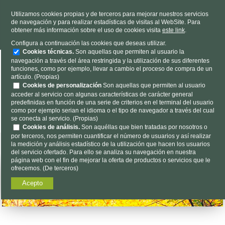
TELÉFONO
985 637 263
Utilizamos cookies propias y de terceros para mejorar nuestros servicios
de navegación y para realizar estadísticas de visitas al WebSite. Para
HORARIO
L-V 9h a 19h S 9h a 13h
obtener más información sobre el uso de cookies visita
este link
.
Dónde estamos
|
Contacto
|
Nosotros
Configura a continuación las cookies que deseas utilizar.
Cookies técnicas.
Son aquellas que permiten al usuario la
navegación a través del área restringida y la utilización de sus diferentes
funciones, como por ejemplo, llevar a cambio el proceso de compra de un
artículo. (Propias)
Cookies de personalización
Son aquellas que permiten al usuario
acceder al servicio con algunas características de carácter general
predefinidas en función de una serie de criterios en el terminal del usuario
Encuéntalo aquí...
como por ejemplo serian el idioma o el tipo de navegador a través del cual
se conecta al servicio. (Propias)
Cookies de análisis.
Son aquéllas que bien tratadas por nosotros o
por terceros, nos permiten cuantificar el número de usuarios y así realizar
la medición y análisis estadístico de la utilización que hacen los usuarios
del servicio ofertado. Para ello se analiza su navegación en nuestra
página web con el fin de mejorar la oferta de productos o servicios que le
ofrecemos. (De terceros)
Acepto