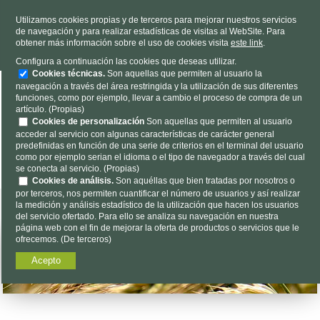
TELÉFONO
985 637 263
Utilizamos cookies propias y de terceros para mejorar nuestros servicios
de navegación y para realizar estadísticas de visitas al WebSite. Para
HORARIO
L-V 9h a 19h S 9h a 13h
obtener más información sobre el uso de cookies visita
este link
.
Dónde estamos
|
Contacto
|
Nosotros
Configura a continuación las cookies que deseas utilizar.
Cookies técnicas.
Son aquellas que permiten al usuario la
navegación a través del área restringida y la utilización de sus diferentes
funciones, como por ejemplo, llevar a cambio el proceso de compra de un
artículo. (Propias)
Cookies de personalización
Son aquellas que permiten al usuario
acceder al servicio con algunas características de carácter general
predefinidas en función de una serie de criterios en el terminal del usuario
Encuéntalo aquí...
como por ejemplo serian el idioma o el tipo de navegador a través del cual
se conecta al servicio. (Propias)
Cookies de análisis.
Son aquéllas que bien tratadas por nosotros o
por terceros, nos permiten cuantificar el número de usuarios y así realizar
la medición y análisis estadístico de la utilización que hacen los usuarios
del servicio ofertado. Para ello se analiza su navegación en nuestra
página web con el fin de mejorar la oferta de productos o servicios que le
ofrecemos. (De terceros)
Acepto