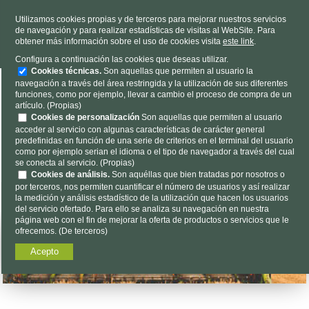
TELÉFONO
985 637 263
Utilizamos cookies propias y de terceros para mejorar nuestros servicios
de navegación y para realizar estadísticas de visitas al WebSite. Para
HORARIO
L-V 9h a 19h S 9h a 13h
obtener más información sobre el uso de cookies visita
este link
.
Dónde estamos
|
Contacto
|
Nosotros
Configura a continuación las cookies que deseas utilizar.
Cookies técnicas.
Son aquellas que permiten al usuario la
navegación a través del área restringida y la utilización de sus diferentes
funciones, como por ejemplo, llevar a cambio el proceso de compra de un
artículo. (Propias)
Cookies de personalización
Son aquellas que permiten al usuario
acceder al servicio con algunas características de carácter general
predefinidas en función de una serie de criterios en el terminal del usuario
Encuéntalo aquí...
como por ejemplo serian el idioma o el tipo de navegador a través del cual
se conecta al servicio. (Propias)
Cookies de análisis.
Son aquéllas que bien tratadas por nosotros o
por terceros, nos permiten cuantificar el número de usuarios y así realizar
la medición y análisis estadístico de la utilización que hacen los usuarios
del servicio ofertado. Para ello se analiza su navegación en nuestra
página web con el fin de mejorar la oferta de productos o servicios que le
ofrecemos. (De terceros)
Acepto