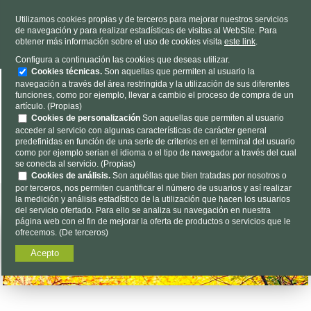
TELÉFONO
985 637 263
Utilizamos cookies propias y de terceros para mejorar nuestros servicios
de navegación y para realizar estadísticas de visitas al WebSite. Para
HORARIO
L-V 9h a 19h S 9h a 13h
obtener más información sobre el uso de cookies visita
este link
.
Dónde estamos
|
Contacto
|
Nosotros
Configura a continuación las cookies que deseas utilizar.
Cookies técnicas.
Son aquellas que permiten al usuario la
navegación a través del área restringida y la utilización de sus diferentes
funciones, como por ejemplo, llevar a cambio el proceso de compra de un
artículo. (Propias)
Cookies de personalización
Son aquellas que permiten al usuario
acceder al servicio con algunas características de carácter general
predefinidas en función de una serie de criterios en el terminal del usuario
Encuéntalo aquí...
como por ejemplo serian el idioma o el tipo de navegador a través del cual
se conecta al servicio. (Propias)
Cookies de análisis.
Son aquéllas que bien tratadas por nosotros o
por terceros, nos permiten cuantificar el número de usuarios y así realizar
la medición y análisis estadístico de la utilización que hacen los usuarios
del servicio ofertado. Para ello se analiza su navegación en nuestra
página web con el fin de mejorar la oferta de productos o servicios que le
ofrecemos. (De terceros)
Acepto