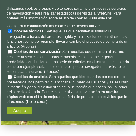
TELÉFONO
985 637 263
Utilizamos cookies propias y de terceros para mejorar nuestros servicios
de navegación y para realizar estadísticas de visitas al WebSite. Para
HORARIO
L-V 9h a 19h S 9h a 13h
obtener más información sobre el uso de cookies visita
este link
.
Dónde estamos
|
Contacto
|
Nosotros
Configura a continuación las cookies que deseas utilizar.
Cookies técnicas.
Son aquellas que permiten al usuario la
navegación a través del área restringida y la utilización de sus diferentes
funciones, como por ejemplo, llevar a cambio el proceso de compra de un
artículo. (Propias)
Cookies de personalización
Son aquellas que permiten al usuario
acceder al servicio con algunas características de carácter general
predefinidas en función de una serie de criterios en el terminal del usuario
Encuéntalo aquí...
como por ejemplo serian el idioma o el tipo de navegador a través del cual
se conecta al servicio. (Propias)
Cookies de análisis.
Son aquéllas que bien tratadas por nosotros o
por terceros, nos permiten cuantificar el número de usuarios y así realizar
la medición y análisis estadístico de la utilización que hacen los usuarios
del servicio ofertado. Para ello se analiza su navegación en nuestra
página web con el fin de mejorar la oferta de productos o servicios que le
ofrecemos. (De terceros)
Acepto