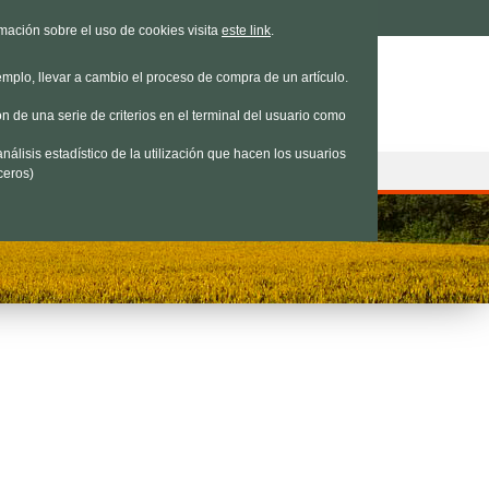
e estamos
|
Contacto
|
Nosotros
rmación sobre el uso de cookies visita
este link
.
emplo, llevar a cambio el proceso de compra de un artículo.
n de una serie de criterios en el terminal del usuario como
nálisis estadístico de la utilización que hacen los usuarios
ceros)