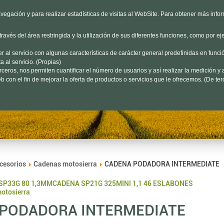
HORARIO
L-V 9h a 19h S 9h a 13h
Dónd
vegación y para realizar estadísticas de visitas al WebSite. Para obtener más info
avés del área restringida y la utilización de sus diferentes funciones, como por ej
Encuéntalo aquí...
al servicio con algunas características de carácter general predefinidas en funció
 al servicio. (Propias)
eros, nos permiten cuantificar el número de usuarios y así realizar la medición y a
ertas
Jardín
Forestal
 con el fin de mejorar la oferta de productos o servicios que le ofrecemos. (De ter
cesorios
Cadenas motosierra
CADENA PODADORA INTERMEDIATE
SP33G 80 1,3MM
CADENA SP21G 325MINI 1,1 46 ESLABONES
motosierra
PODADORA INTERMEDIATE