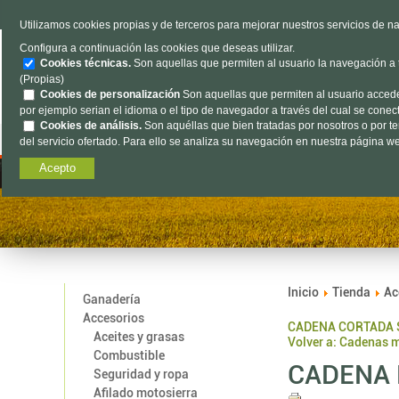
TELÉFONO
985 637 263
Utilizamos cookies propias y de terceros para mejorar nuestros servicios de na
Configura a continuación las cookies que deseas utilizar.
Cookies técnicas.
Son aquellas que permiten al usuario la navegación a tr
(Propias)
Cookies de personalización
Son aquellas que permiten al usuario acceder 
por ejemplo serian el idioma o el tipo de navegador a través del cual se conecta
Cookies de análisis.
Son aquéllas que bien tratadas por nosotros o por terc
Ganadería
Accesorios
Agrícola
Of
del servicio ofertado. Para ello se analiza su navegación en nuestra página web
Acepto
Inicio
Tienda
Ac
Ganadería
Accesorios
CADENA CORTADA 
Aceites y grasas
Volver a: Cadenas 
Combustible
CADENA 
Seguridad y ropa
Afilado motosierra