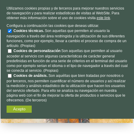
TELÉFONO
985 637 263
Utilizamos cookies propias y de terceros para mejorar nuestros servicios
de navegación y para realizar estadísticas de visitas al WebSite. Para
HORARIO
L-V 9h a 19h S 9h a 13h
obtener más información sobre el uso de cookies visita
este link
.
Dónde estamos
|
Contacto
|
Nosotros
Configura a continuación las cookies que deseas utilizar.
Cookies técnicas.
Son aquellas que permiten al usuario la
navegación a través del área restringida y la utilización de sus diferentes
funciones, como por ejemplo, llevar a cambio el proceso de compra de un
artículo. (Propias)
Cookies de personalización
Son aquellas que permiten al usuario
acceder al servicio con algunas características de carácter general
predefinidas en función de una serie de criterios en el terminal del usuario
Encuéntalo aquí...
como por ejemplo serian el idioma o el tipo de navegador a través del cual
se conecta al servicio. (Propias)
Cookies de análisis.
Son aquéllas que bien tratadas por nosotros o
por terceros, nos permiten cuantificar el número de usuarios y así realizar
la medición y análisis estadístico de la utilización que hacen los usuarios
del servicio ofertado. Para ello se analiza su navegación en nuestra
página web con el fin de mejorar la oferta de productos o servicios que le
ofrecemos. (De terceros)
Acepto