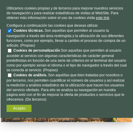
TELÉFONO
985 637 263
Utilizamos cookies propias y de terceros para mejorar nuestros servicios
de navegación y para realizar estadísticas de visitas al WebSite. Para
HORARIO
L-V 9h a 19h S 9h a 13h
obtener más información sobre el uso de cookies visita
este link
.
Dónde estamos
|
Contacto
|
Nosotros
Configura a continuación las cookies que deseas utilizar.
Cookies técnicas.
Son aquellas que permiten al usuario la
navegación a través del área restringida y la utilización de sus diferentes
funciones, como por ejemplo, llevar a cambio el proceso de compra de un
artículo. (Propias)
Cookies de personalización
Son aquellas que permiten al usuario
acceder al servicio con algunas características de carácter general
predefinidas en función de una serie de criterios en el terminal del usuario
Encuéntalo aquí...
como por ejemplo serian el idioma o el tipo de navegador a través del cual
se conecta al servicio. (Propias)
Cookies de análisis.
Son aquéllas que bien tratadas por nosotros o
por terceros, nos permiten cuantificar el número de usuarios y así realizar
la medición y análisis estadístico de la utilización que hacen los usuarios
del servicio ofertado. Para ello se analiza su navegación en nuestra
página web con el fin de mejorar la oferta de productos o servicios que le
ofrecemos. (De terceros)
Acepto