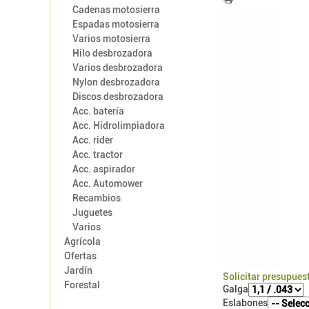
Cadenas motosierra
Espadas motosierra
Varios motosierra
Hilo desbrozadora
Varios desbrozadora
Nylon desbrozadora
Discos desbrozadora
Acc. batería
Acc. Hidrolimpiadora
Acc. rider
Acc. tractor
Acc. aspirador
Acc. Automower
Recambios
Juguetes
Varios
Agrícola
Ofertas
Jardín
Solicitar presupues
Forestal
Galga
Eslabones