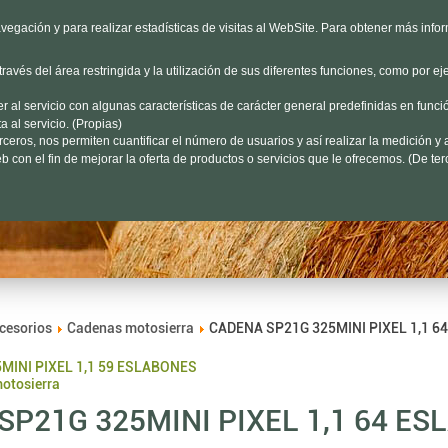
HORARIO
L-V 9h a 19h S 9h a 13h
Dónd
vegación y para realizar estadísticas de visitas al WebSite. Para obtener más info
avés del área restringida y la utilización de sus diferentes funciones, como por ej
Encuéntalo aquí...
al servicio con algunas características de carácter general predefinidas en funció
 al servicio. (Propias)
eros, nos permiten cuantificar el número de usuarios y así realizar la medición y a
ertas
Jardín
Forestal
 con el fin de mejorar la oferta de productos o servicios que le ofrecemos. (De ter
cesorios
Cadenas motosierra
CADENA SP21G 325MINI PIXEL 1,1 
MINI PIXEL 1,1 59 ESLABONES
motosierra
SP21G 325MINI PIXEL 1,1 64 E