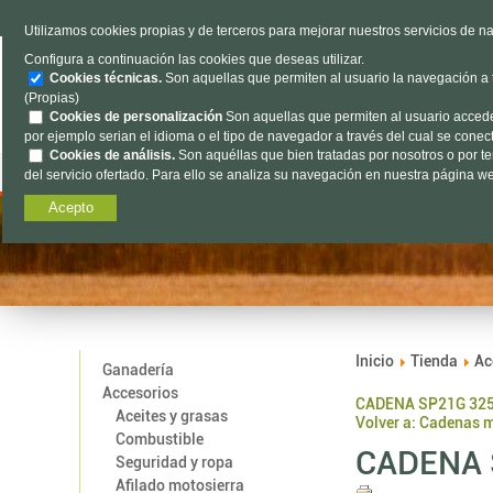
TELÉFONO
985 637 263
Utilizamos cookies propias y de terceros para mejorar nuestros servicios de na
Configura a continuación las cookies que deseas utilizar.
Cookies técnicas.
Son aquellas que permiten al usuario la navegación a tr
(Propias)
Cookies de personalización
Son aquellas que permiten al usuario acceder 
por ejemplo serian el idioma o el tipo de navegador a través del cual se conecta
Cookies de análisis.
Son aquéllas que bien tratadas por nosotros o por terc
Ganadería
Accesorios
Agrícola
Of
del servicio ofertado. Para ello se analiza su navegación en nuestra página web
Acepto
Inicio
Tienda
Ac
Ganadería
Accesorios
CADENA SP21G 325
Aceites y grasas
Volver a: Cadenas 
Combustible
CADENA 
Seguridad y ropa
Afilado motosierra