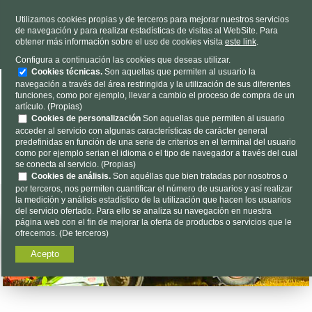
TELÉFONO
985 637 263
Utilizamos cookies propias y de terceros para mejorar nuestros servicios
de navegación y para realizar estadísticas de visitas al WebSite. Para
HORARIO
L-V 9h a 19h S 9h a 13h
obtener más información sobre el uso de cookies visita
este link
.
Dónde estamos
|
Contacto
|
Nosotros
Configura a continuación las cookies que deseas utilizar.
Cookies técnicas.
Son aquellas que permiten al usuario la
navegación a través del área restringida y la utilización de sus diferentes
funciones, como por ejemplo, llevar a cambio el proceso de compra de un
artículo. (Propias)
Cookies de personalización
Son aquellas que permiten al usuario
acceder al servicio con algunas características de carácter general
predefinidas en función de una serie de criterios en el terminal del usuario
Encuéntalo aquí...
como por ejemplo serian el idioma o el tipo de navegador a través del cual
se conecta al servicio. (Propias)
Cookies de análisis.
Son aquéllas que bien tratadas por nosotros o
por terceros, nos permiten cuantificar el número de usuarios y así realizar
la medición y análisis estadístico de la utilización que hacen los usuarios
del servicio ofertado. Para ello se analiza su navegación en nuestra
página web con el fin de mejorar la oferta de productos o servicios que le
ofrecemos. (De terceros)
Acepto