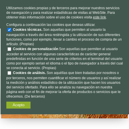
TELÉFONO
985 637 263
Utilizamos cookies propias y de terceros para mejorar nuestros servicios
de navegación y para realizar estadísticas de visitas al WebSite. Para
HORARIO
L-V 9h a 19h S 9h a 13h
obtener más información sobre el uso de cookies visita
este link
.
Dónde estamos
|
Contacto
|
Nosotros
Configura a continuación las cookies que deseas utilizar.
Cookies técnicas.
Son aquellas que permiten al usuario la
navegación a través del área restringida y la utilización de sus diferentes
funciones, como por ejemplo, llevar a cambio el proceso de compra de un
artículo. (Propias)
Cookies de personalización
Son aquellas que permiten al usuario
acceder al servicio con algunas características de carácter general
predefinidas en función de una serie de criterios en el terminal del usuario
Encuéntalo aquí...
como por ejemplo serian el idioma o el tipo de navegador a través del cual
se conecta al servicio. (Propias)
Cookies de análisis.
Son aquéllas que bien tratadas por nosotros o
por terceros, nos permiten cuantificar el número de usuarios y así realizar
la medición y análisis estadístico de la utilización que hacen los usuarios
del servicio ofertado. Para ello se analiza su navegación en nuestra
página web con el fin de mejorar la oferta de productos o servicios que le
ofrecemos. (De terceros)
Acepto