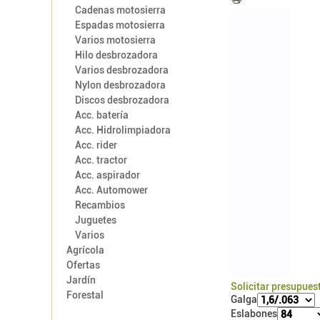
Cadenas motosierra
Espadas motosierra
Varios motosierra
Hilo desbrozadora
Varios desbrozadora
Nylon desbrozadora
Discos desbrozadora
Acc. batería
Acc. Hidrolimpiadora
Acc. rider
Acc. tractor
Acc. aspirador
Acc. Automower
Recambios
Juguetes
Varios
Agrícola
Ofertas
Jardín
Solicitar presupues
Forestal
Galga
Eslabones