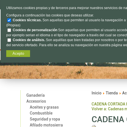
TELÉFONO
985 637 263
Utilizamos cookies propias y de terceros para mejorar nuestros servicios de na
Configura a continuación las cookies que deseas utilizar.
Cookies técnicas.
Son aquellas que permiten al usuario la navegación a tr
(Propias)
Cookies de personalización
Son aquellas que permiten al usuario acceder 
por ejemplo serian el idioma o el tipo de navegador a través del cual se conecta
Cookies de análisis.
Son aquéllas que bien tratadas por nosotros o por terc
Ganadería
Accesorios
Agrícola
Of
del servicio ofertado. Para ello se analiza su navegación en nuestra página web
Acepto
Inicio
Tienda
Ac
Ganadería
Accesorios
CADENA CORTADA H
Aceites y grasas
Volver a: Cadenas 
Combustible
CADENA 
Seguridad y ropa
Afilado motosierra