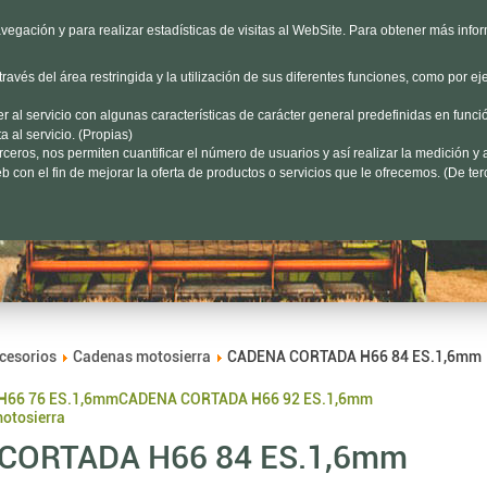
HORARIO
L-V 9h a 19h S 9h a 13h
Dónd
vegación y para realizar estadísticas de visitas al WebSite. Para obtener más info
avés del área restringida y la utilización de sus diferentes funciones, como por ej
Encuéntalo aquí...
al servicio con algunas características de carácter general predefinidas en funció
 al servicio. (Propias)
eros, nos permiten cuantificar el número de usuarios y así realizar la medición y a
ertas
Jardín
Forestal
 con el fin de mejorar la oferta de productos o servicios que le ofrecemos. (De ter
cesorios
Cadenas motosierra
CADENA CORTADA H66 84 ES.1,6mm
66 76 ES.1,6mm
CADENA CORTADA H66 92 ES.1,6mm
motosierra
CORTADA H66 84 ES.1,6mm