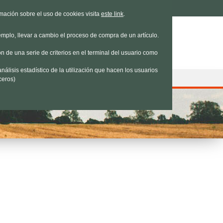
e estamos
|
Contacto
|
Nosotros
rmación sobre el uso de cookies visita
este link
.
emplo, llevar a cambio el proceso de compra de un artículo.
n de una serie de criterios en el terminal del usuario como
nálisis estadístico de la utilización que hacen los usuarios
ceros)