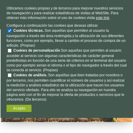
TELÉFONO
985 637 263
Utilizamos cookies propias y de terceros para mejorar nuestros servicios
de navegación y para realizar estadísticas de visitas al WebSite. Para
HORARIO
L-V 9h a 19h S 9h a 13h
obtener más información sobre el uso de cookies visita
este link
.
Dónde estamos
|
Contacto
|
Nosotros
Configura a continuación las cookies que deseas utilizar.
Cookies técnicas.
Son aquellas que permiten al usuario la
navegación a través del área restringida y la utilización de sus diferentes
funciones, como por ejemplo, llevar a cambio el proceso de compra de un
artículo. (Propias)
Cookies de personalización
Son aquellas que permiten al usuario
acceder al servicio con algunas características de carácter general
predefinidas en función de una serie de criterios en el terminal del usuario
Encuéntalo aquí...
como por ejemplo serian el idioma o el tipo de navegador a través del cual
se conecta al servicio. (Propias)
Cookies de análisis.
Son aquéllas que bien tratadas por nosotros o
por terceros, nos permiten cuantificar el número de usuarios y así realizar
la medición y análisis estadístico de la utilización que hacen los usuarios
del servicio ofertado. Para ello se analiza su navegación en nuestra
página web con el fin de mejorar la oferta de productos o servicios que le
ofrecemos. (De terceros)
Acepto