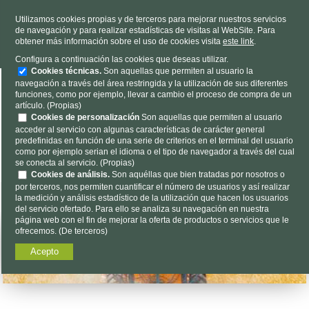
TELÉFONO
985 637 263
Utilizamos cookies propias y de terceros para mejorar nuestros servicios
de navegación y para realizar estadísticas de visitas al WebSite. Para
HORARIO
L-V 9h a 19h S 9h a 13h
obtener más información sobre el uso de cookies visita
este link
.
Dónde estamos
|
Contacto
|
Nosotros
Configura a continuación las cookies que deseas utilizar.
Cookies técnicas.
Son aquellas que permiten al usuario la
navegación a través del área restringida y la utilización de sus diferentes
funciones, como por ejemplo, llevar a cambio el proceso de compra de un
artículo. (Propias)
Cookies de personalización
Son aquellas que permiten al usuario
acceder al servicio con algunas características de carácter general
predefinidas en función de una serie de criterios en el terminal del usuario
Encuéntalo aquí...
como por ejemplo serian el idioma o el tipo de navegador a través del cual
se conecta al servicio. (Propias)
Cookies de análisis.
Son aquéllas que bien tratadas por nosotros o
por terceros, nos permiten cuantificar el número de usuarios y así realizar
la medición y análisis estadístico de la utilización que hacen los usuarios
del servicio ofertado. Para ello se analiza su navegación en nuestra
página web con el fin de mejorar la oferta de productos o servicios que le
ofrecemos. (De terceros)
Acepto