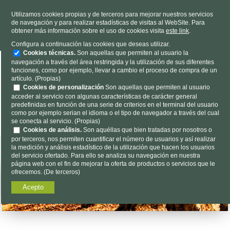
TELÉFONO
985 637 263
Utilizamos cookies propias y de terceros para mejorar nuestros servicios
de navegación y para realizar estadísticas de visitas al WebSite. Para
HORARIO
L-V 9h a 19h S 9h a 13h
obtener más información sobre el uso de cookies visita
este link
.
Dónde estamos
|
Contacto
|
Nosotros
Configura a continuación las cookies que deseas utilizar.
Cookies técnicas.
Son aquellas que permiten al usuario la
navegación a través del área restringida y la utilización de sus diferentes
funciones, como por ejemplo, llevar a cambio el proceso de compra de un
artículo. (Propias)
Cookies de personalización
Son aquellas que permiten al usuario
acceder al servicio con algunas características de carácter general
predefinidas en función de una serie de criterios en el terminal del usuario
Encuéntalo aquí...
como por ejemplo serian el idioma o el tipo de navegador a través del cual
se conecta al servicio. (Propias)
Cookies de análisis.
Son aquéllas que bien tratadas por nosotros o
por terceros, nos permiten cuantificar el número de usuarios y así realizar
la medición y análisis estadístico de la utilización que hacen los usuarios
del servicio ofertado. Para ello se analiza su navegación en nuestra
página web con el fin de mejorar la oferta de productos o servicios que le
ofrecemos. (De terceros)
Acepto