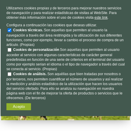
TELÉFONO
985 637 263
Utilizamos cookies propias y de terceros para mejorar nuestros servicios
de navegación y para realizar estadísticas de visitas al WebSite. Para
HORARIO
L-V 9h a 19h S 9h a 13h
obtener más información sobre el uso de cookies visita
este link
.
Dónde estamos
|
Contacto
|
Nosotros
Configura a continuación las cookies que deseas utilizar.
Cookies técnicas.
Son aquellas que permiten al usuario la
navegación a través del área restringida y la utilización de sus diferentes
funciones, como por ejemplo, llevar a cambio el proceso de compra de un
artículo. (Propias)
Cookies de personalización
Son aquellas que permiten al usuario
acceder al servicio con algunas características de carácter general
predefinidas en función de una serie de criterios en el terminal del usuario
Encuéntalo aquí...
como por ejemplo serian el idioma o el tipo de navegador a través del cual
se conecta al servicio. (Propias)
Cookies de análisis.
Son aquéllas que bien tratadas por nosotros o
por terceros, nos permiten cuantificar el número de usuarios y así realizar
la medición y análisis estadístico de la utilización que hacen los usuarios
del servicio ofertado. Para ello se analiza su navegación en nuestra
página web con el fin de mejorar la oferta de productos o servicios que le
ofrecemos. (De terceros)
Acepto