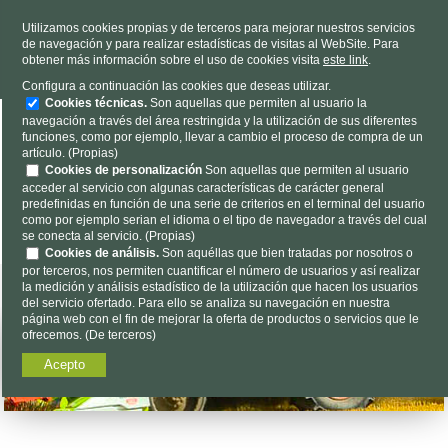
TELÉFONO
985 637 263
Utilizamos cookies propias y de terceros para mejorar nuestros servicios
de navegación y para realizar estadísticas de visitas al WebSite. Para
HORARIO
L-V 9h a 19h S 9h a 13h
obtener más información sobre el uso de cookies visita
este link
.
Dónde estamos
|
Contacto
|
Nosotros
Configura a continuación las cookies que deseas utilizar.
Cookies técnicas.
Son aquellas que permiten al usuario la
navegación a través del área restringida y la utilización de sus diferentes
funciones, como por ejemplo, llevar a cambio el proceso de compra de un
artículo. (Propias)
Cookies de personalización
Son aquellas que permiten al usuario
acceder al servicio con algunas características de carácter general
predefinidas en función de una serie de criterios en el terminal del usuario
Encuéntalo aquí...
como por ejemplo serian el idioma o el tipo de navegador a través del cual
se conecta al servicio. (Propias)
Cookies de análisis.
Son aquéllas que bien tratadas por nosotros o
por terceros, nos permiten cuantificar el número de usuarios y así realizar
la medición y análisis estadístico de la utilización que hacen los usuarios
del servicio ofertado. Para ello se analiza su navegación en nuestra
página web con el fin de mejorar la oferta de productos o servicios que le
ofrecemos. (De terceros)
Acepto