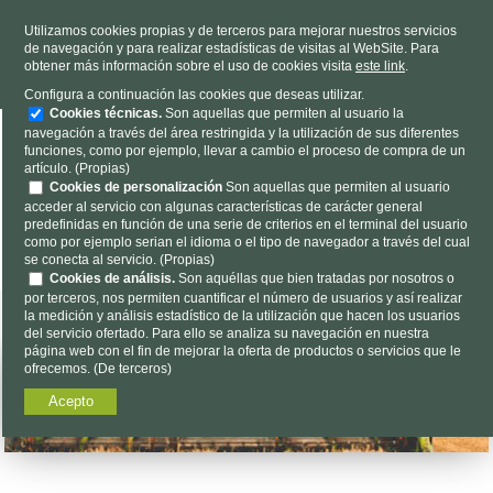
TELÉFONO
985 637 263
Utilizamos cookies propias y de terceros para mejorar nuestros servicios
de navegación y para realizar estadísticas de visitas al WebSite. Para
HORARIO
L-V 9h a 19h S 9h a 13h
obtener más información sobre el uso de cookies visita
este link
.
Dónde estamos
|
Contacto
|
Nosotros
Configura a continuación las cookies que deseas utilizar.
Cookies técnicas.
Son aquellas que permiten al usuario la
navegación a través del área restringida y la utilización de sus diferentes
funciones, como por ejemplo, llevar a cambio el proceso de compra de un
artículo. (Propias)
Cookies de personalización
Son aquellas que permiten al usuario
acceder al servicio con algunas características de carácter general
predefinidas en función de una serie de criterios en el terminal del usuario
Encuéntalo aquí...
como por ejemplo serian el idioma o el tipo de navegador a través del cual
se conecta al servicio. (Propias)
Cookies de análisis.
Son aquéllas que bien tratadas por nosotros o
por terceros, nos permiten cuantificar el número de usuarios y así realizar
la medición y análisis estadístico de la utilización que hacen los usuarios
del servicio ofertado. Para ello se analiza su navegación en nuestra
página web con el fin de mejorar la oferta de productos o servicios que le
ofrecemos. (De terceros)
Acepto