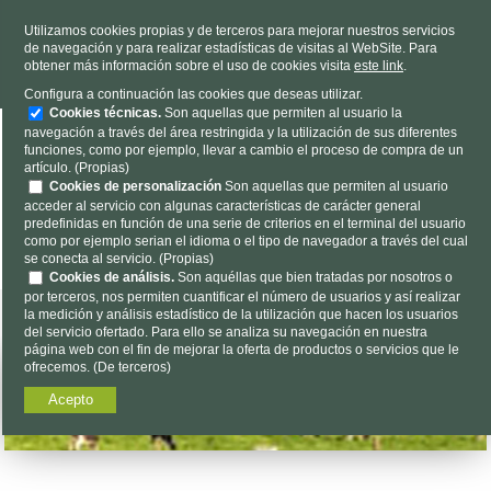
TELÉFONO
985 637 263
Utilizamos cookies propias y de terceros para mejorar nuestros servicios
de navegación y para realizar estadísticas de visitas al WebSite. Para
HORARIO
L-V 9h a 19h S 9h a 13h
obtener más información sobre el uso de cookies visita
este link
.
Dónde estamos
|
Contacto
|
Nosotros
Configura a continuación las cookies que deseas utilizar.
Cookies técnicas.
Son aquellas que permiten al usuario la
navegación a través del área restringida y la utilización de sus diferentes
funciones, como por ejemplo, llevar a cambio el proceso de compra de un
artículo. (Propias)
Cookies de personalización
Son aquellas que permiten al usuario
acceder al servicio con algunas características de carácter general
predefinidas en función de una serie de criterios en el terminal del usuario
Encuéntalo aquí...
como por ejemplo serian el idioma o el tipo de navegador a través del cual
se conecta al servicio. (Propias)
Cookies de análisis.
Son aquéllas que bien tratadas por nosotros o
por terceros, nos permiten cuantificar el número de usuarios y así realizar
la medición y análisis estadístico de la utilización que hacen los usuarios
del servicio ofertado. Para ello se analiza su navegación en nuestra
página web con el fin de mejorar la oferta de productos o servicios que le
ofrecemos. (De terceros)
Acepto