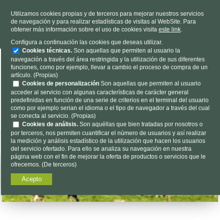
TELÉFONO
985 637 263
Utilizamos cookies propias y de terceros para mejorar nuestros servicios
de navegación y para realizar estadísticas de visitas al WebSite. Para
HORARIO
L-V 9h a 19h S 9h a 13h
obtener más información sobre el uso de cookies visita
este link
.
Dónde estamos
|
Contacto
|
Nosotros
Configura a continuación las cookies que deseas utilizar.
Cookies técnicas.
Son aquellas que permiten al usuario la
navegación a través del área restringida y la utilización de sus diferentes
funciones, como por ejemplo, llevar a cambio el proceso de compra de un
artículo. (Propias)
Cookies de personalización
Son aquellas que permiten al usuario
acceder al servicio con algunas características de carácter general
predefinidas en función de una serie de criterios en el terminal del usuario
Encuéntalo aquí...
como por ejemplo serian el idioma o el tipo de navegador a través del cual
se conecta al servicio. (Propias)
Cookies de análisis.
Son aquéllas que bien tratadas por nosotros o
por terceros, nos permiten cuantificar el número de usuarios y así realizar
la medición y análisis estadístico de la utilización que hacen los usuarios
del servicio ofertado. Para ello se analiza su navegación en nuestra
página web con el fin de mejorar la oferta de productos o servicios que le
ofrecemos. (De terceros)
Acepto