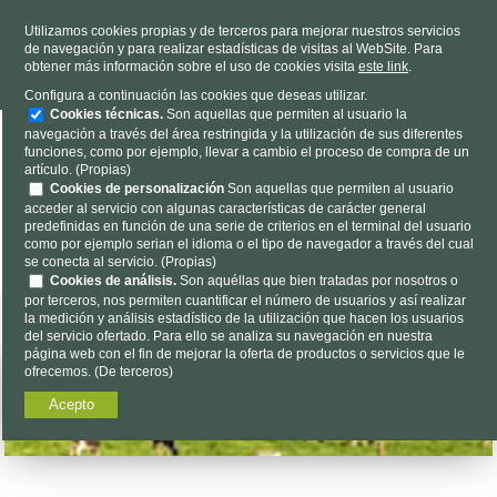
TELÉFONO
985 637 263
Utilizamos cookies propias y de terceros para mejorar nuestros servicios
de navegación y para realizar estadísticas de visitas al WebSite. Para
HORARIO
L-V 9h a 19h S 9h a 13h
obtener más información sobre el uso de cookies visita
este link
.
Dónde estamos
|
Contacto
|
Nosotros
Configura a continuación las cookies que deseas utilizar.
Cookies técnicas.
Son aquellas que permiten al usuario la
navegación a través del área restringida y la utilización de sus diferentes
funciones, como por ejemplo, llevar a cambio el proceso de compra de un
artículo. (Propias)
Cookies de personalización
Son aquellas que permiten al usuario
acceder al servicio con algunas características de carácter general
predefinidas en función de una serie de criterios en el terminal del usuario
Encuéntalo aquí...
como por ejemplo serian el idioma o el tipo de navegador a través del cual
se conecta al servicio. (Propias)
Cookies de análisis.
Son aquéllas que bien tratadas por nosotros o
por terceros, nos permiten cuantificar el número de usuarios y así realizar
la medición y análisis estadístico de la utilización que hacen los usuarios
del servicio ofertado. Para ello se analiza su navegación en nuestra
página web con el fin de mejorar la oferta de productos o servicios que le
ofrecemos. (De terceros)
Acepto