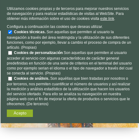
TELÉFONO
985 637 263
Utilizamos cookies propias y de terceros para mejorar nuestros servicios
de navegación y para realizar estadísticas de visitas al WebSite. Para
HORARIO
L-V 9h a 19h S 9h a 13h
obtener más información sobre el uso de cookies visita
este link
.
Dónde estamos
|
Contacto
|
Nosotros
Configura a continuación las cookies que deseas utilizar.
Cookies técnicas.
Son aquellas que permiten al usuario la
navegación a través del área restringida y la utilización de sus diferentes
funciones, como por ejemplo, llevar a cambio el proceso de compra de un
artículo. (Propias)
Cookies de personalización
Son aquellas que permiten al usuario
acceder al servicio con algunas características de carácter general
predefinidas en función de una serie de criterios en el terminal del usuario
Encuéntalo aquí...
como por ejemplo serian el idioma o el tipo de navegador a través del cual
se conecta al servicio. (Propias)
Cookies de análisis.
Son aquéllas que bien tratadas por nosotros o
por terceros, nos permiten cuantificar el número de usuarios y así realizar
la medición y análisis estadístico de la utilización que hacen los usuarios
del servicio ofertado. Para ello se analiza su navegación en nuestra
página web con el fin de mejorar la oferta de productos o servicios que le
ofrecemos. (De terceros)
Acepto