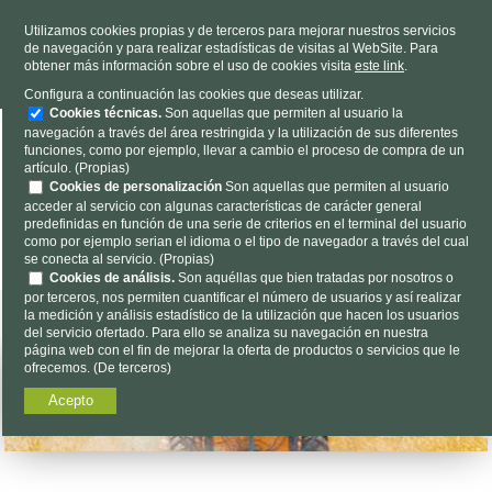
TELÉFONO
985 637 263
Utilizamos cookies propias y de terceros para mejorar nuestros servicios
de navegación y para realizar estadísticas de visitas al WebSite. Para
HORARIO
L-V 9h a 19h S 9h a 13h
obtener más información sobre el uso de cookies visita
este link
.
Dónde estamos
|
Contacto
|
Nosotros
Configura a continuación las cookies que deseas utilizar.
Cookies técnicas.
Son aquellas que permiten al usuario la
navegación a través del área restringida y la utilización de sus diferentes
funciones, como por ejemplo, llevar a cambio el proceso de compra de un
artículo. (Propias)
Cookies de personalización
Son aquellas que permiten al usuario
acceder al servicio con algunas características de carácter general
predefinidas en función de una serie de criterios en el terminal del usuario
Encuéntalo aquí...
como por ejemplo serian el idioma o el tipo de navegador a través del cual
se conecta al servicio. (Propias)
Cookies de análisis.
Son aquéllas que bien tratadas por nosotros o
por terceros, nos permiten cuantificar el número de usuarios y así realizar
la medición y análisis estadístico de la utilización que hacen los usuarios
del servicio ofertado. Para ello se analiza su navegación en nuestra
página web con el fin de mejorar la oferta de productos o servicios que le
ofrecemos. (De terceros)
Acepto