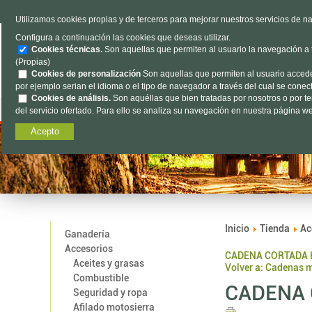
TELÉFONO
985 637 263
Utilizamos cookies propias y de terceros para mejorar nuestros servicios de na
Configura a continuación las cookies que deseas utilizar.
Cookies técnicas.
Son aquellas que permiten al usuario la navegación a tr
(Propias)
Cookies de personalización
Son aquellas que permiten al usuario acceder 
por ejemplo serian el idioma o el tipo de navegador a través del cual se conecta
Cookies de análisis.
Son aquéllas que bien tratadas por nosotros o por terc
Ganadería
Accesorios
Agrícola
Of
del servicio ofertado. Para ello se analiza su navegación en nuestra página web
Acepto
Inicio
Tienda
Ac
Ganadería
Accesorios
CADENA CORTADA H
Aceites y grasas
Volver a: Cadenas 
Combustible
CADENA 
Seguridad y ropa
Afilado motosierra