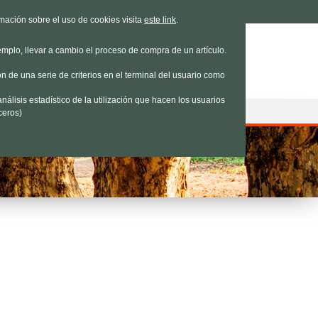
e estamos
|
Contacto
|
Nosotros
rmación sobre el uso de cookies visita
este link
.
emplo, llevar a cambio el proceso de compra de un artículo.
n de una serie de criterios en el terminal del usuario como
nálisis estadístico de la utilización que hacen los usuarios
ceros)